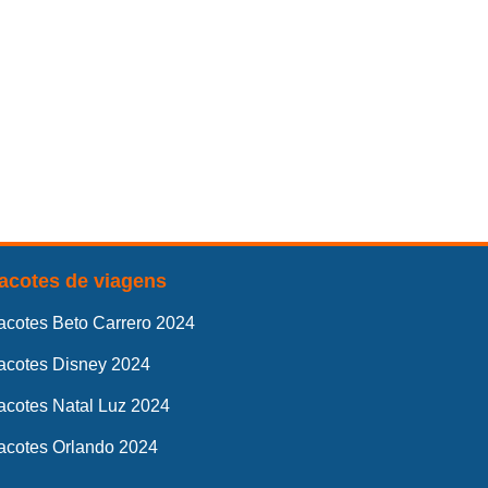
acotes de viagens
acotes Beto Carrero 2024
acotes Disney 2024
acotes Natal Luz 2024
acotes Orlando 2024