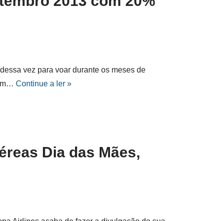
etembro 2013 com 20%
dessa vez para voar durante os meses de
com…
Continue a ler »
reas Dia das Mães,