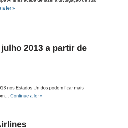
a Airlines acaba de fazer a divulgação de sua
 a ler »
ulho 2013 a partir de
2013 nos Estados Unidos podem ficar mais
 com…
Continue a ler »
rlines