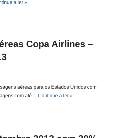
tinue a ler »
reas Copa Airlines –
13
ssagens aéreas para os Estados Unidos com
assagens com até…
Continue a ler »