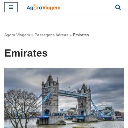
Pular
para
o
Agora Viagem
»
Passagens Aéreas
»
Emirates
conteúdo
Emirates