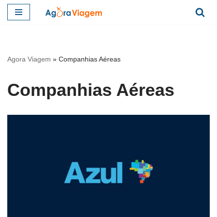
Pular
para
o
Agora Viagem
»
Companhias Aéreas
conteúdo
Companhias Aéreas