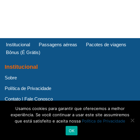
Institucional
Passagens aéreas
Pacotes de viagens
Bônus (É Grátis)
Institucional
Sobre
Política de Privacidade
Contato | Fale Conosco
Usamos cookies para garantir que oferecemos a melhor
experiência. Se você continuar a usar este site assumiremos
que está satisfeito e aceita nossa
Política de Privacidade
OK
Neve
| Movido a
WordPress