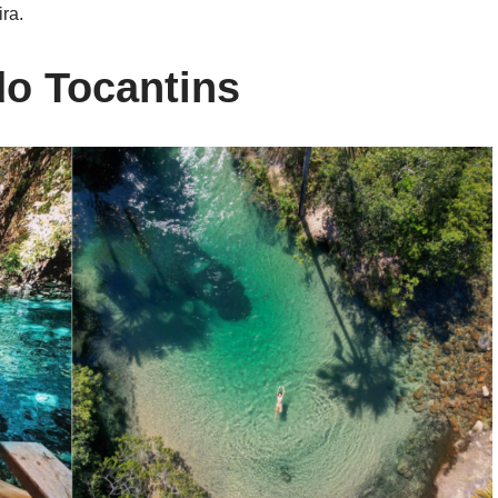
ra.
do Tocantins