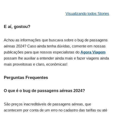
Dicas
Com quantos
Qual a
Essenciais para
anos pode
Diferença d
Visualizando todos Stories
Economizar no
viajar sozinho
Visto e
Airbnb:
de avião?
Passaporte
E aí, gostou?
Economize e
Descubra nesse
Descubra d
evite golpes!
guia!
forma prátic
Achou as informações que buscava sobre o bug de passagens
aéreas 2024? Caso ainda tenha dúvidas, comente em nossas
publicações para que nossos especialistas do
Agora Viagem
possam lhe auxiliar a entender ainda mais e fazer viagens ainda
mais proveitosas e claro, econômicas!
Perguntas Frequentes
O que é o bug de passagens aéreas 2024?
São preços inacreditáveis de passagens aéreas, que
acontecem por conta de um erro no cadastro das tarifas ou até