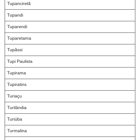
Tupanciretã
Tupandi
Tuparendi
Tuparetama
Tupãssi
Tupi Paulista
Tupirama
Tupiratins
Turiaçu
Turilândia
Turiúba
Turmalina