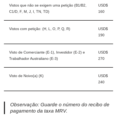
Vistos que não se exigem uma petição (B1/B2,
USD$
C1/D, F, M, J, I, TN, TD)
160
Vistos com petição: (H, L, O, P, Q, R)
USD$
190
Visto de Comerciante (E-1), Investidor (E-2) e
USD$
Trabalhador Australiano (E-3)
270
Visto de Noivo(a) (K)
USD$
240
Observação: Guarde o número do recibo de
pagamento da taxa MRV.