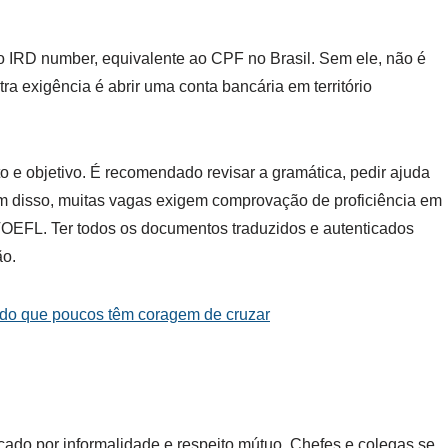
 o IRD number, equivalente ao CPF no Brasil. Sem ele, não é
ra exigência é abrir uma conta bancária em território
to e objetivo. É recomendado revisar a gramática, pedir ajuda
Além disso, muitas vagas exigem comprovação de proficiência em
 TOEFL. Ter todos os documentos traduzidos e autenticados
ão.
do que poucos têm coragem de cruzar
cado por informalidade e respeito mútuo. Chefes e colegas se