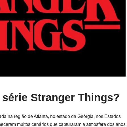
 série Stranger Things?
vada na região de Atlanta, no estado da Geórgia, nos Estados
orneceram muitos cenários que capturaram a atmosfera dos anos