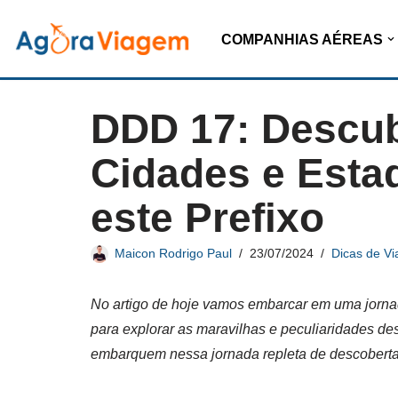
COMPANHIAS AÉREAS
Pular
para
o
DDD 17: Descub
conteúdo
Cidades e Esta
este Prefixo
Maicon Rodrigo Paul
23/07/2024
Dicas de V
No artigo de hoje vamos embarcar em uma jorn
para explorar as maravilhas e peculiaridades de
embarquem nessa jornada repleta de descobert