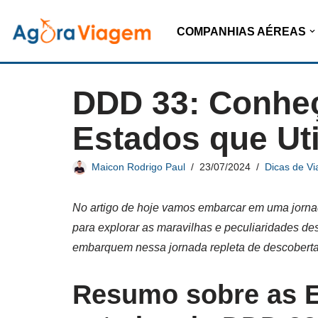
COMPANHIAS AÉREAS
Pular
para
o
DDD 33: Conheç
conteúdo
Estados que Uti
Maicon Rodrigo Paul
23/07/2024
Dicas de V
No artigo de hoje vamos embarcar em uma jorn
para explorar as maravilhas e peculiaridades de
embarquem nessa jornada repleta de descobert
Resumo sobre as E