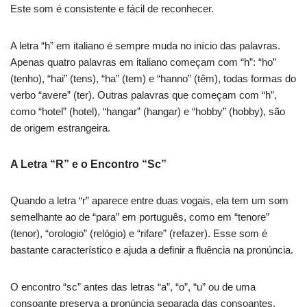
Este som é consistente e fácil de reconhecer.
A letra “h” em italiano é sempre muda no início das palavras.
Apenas quatro palavras em italiano começam com “h”: “ho”
(tenho), “hai” (tens), “ha” (tem) e “hanno” (têm), todas formas do
verbo “avere” (ter). Outras palavras que começam com “h”,
como “hotel” (hotel), “hangar” (hangar) e “hobby” (hobby), são
de origem estrangeira.
A Letra “R” e o Encontro “Sc”
Quando a letra “r” aparece entre duas vogais, ela tem um som
semelhante ao de “para” em português, como em “tenore”
(tenor), “orologio” (relógio) e “rifare” (refazer). Esse som é
bastante característico e ajuda a definir a fluência na pronúncia.
O encontro “sc” antes das letras “a”, “o”, “u” ou de uma
consoante preserva a pronúncia separada das consoantes,