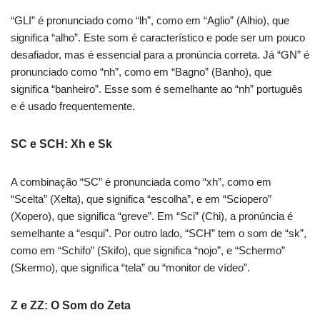
“GLI” é pronunciado como “lh”, como em “Aglio” (Alhio), que
significa “alho”. Este som é característico e pode ser um pouco
desafiador, mas é essencial para a pronúncia correta. Já “GN” é
pronunciado como “nh”, como em “Bagno” (Banho), que
significa “banheiro”. Esse som é semelhante ao “nh” português
e é usado frequentemente.
SC e SCH: Xh e Sk
A combinação “SC” é pronunciada como “xh”, como em
“Scelta” (Xelta), que significa “escolha”, e em “Sciopero”
(Xopero), que significa “greve”. Em “Sci” (Chi), a pronúncia é
semelhante a “esqui”. Por outro lado, “SCH” tem o som de “sk”,
como em “Schifo” (Skifo), que significa “nojo”, e “Schermo”
(Skermo), que significa “tela” ou “monitor de vídeo”.
Z e ZZ: O Som do Zeta