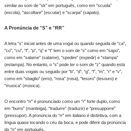
similar ao som de “sk” em português, como em “scuola”
(escola), “ascoltare” (escutar) e “scarpa” (sapato).
A Pronúncia de “S” e “RR”
A letra “s” inicial antes de uma vogal ou quando seguida de “ca”,
“co”, “cu”, “f”, “p”, “q” e “t” tem o som de “s” como em “sapo”,
como em “salame” (salame), “spedire” (expedir) e “stampa”
(estampa). No entanto, o “s” pode ter o som de “z” quando está
entre duas vogais ou seguido por “b”, “d”, “g”, “l”, “m”, “r” e “v”,
como em “sbaglio” (erro), “rosa” (rosa), “tesoro” (tesouro) e
“musica” (música).
O encontro “rr” é pronunciado como um “r” forte duplo, como
em “burro” (manteiga), “tradurre” (traduzir) e “presupporre”
(pressupor). A pronúncia do “rr” em italiano é distintiva, com a
língua quase tocando o céu da boca, e pode diferir da pronúncia
do “rr” em português.