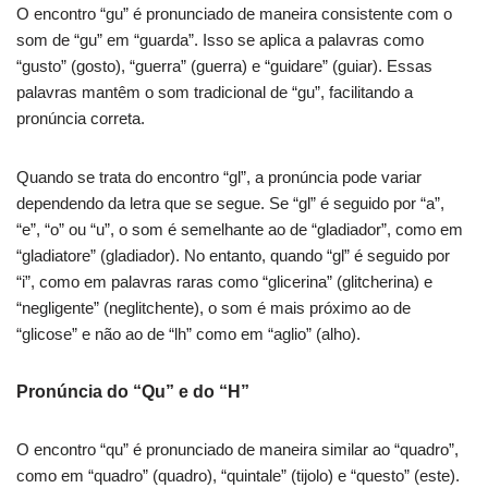
O encontro “gu” é pronunciado de maneira consistente com o
som de “gu” em “guarda”. Isso se aplica a palavras como
“gusto” (gosto), “guerra” (guerra) e “guidare” (guiar). Essas
palavras mantêm o som tradicional de “gu”, facilitando a
pronúncia correta.
Quando se trata do encontro “gl”, a pronúncia pode variar
dependendo da letra que se segue. Se “gl” é seguido por “a”,
“e”, “o” ou “u”, o som é semelhante ao de “gladiador”, como em
“gladiatore” (gladiador). No entanto, quando “gl” é seguido por
“i”, como em palavras raras como “glicerina” (glitcherina) e
“negligente” (neglitchente), o som é mais próximo ao de
“glicose” e não ao de “lh” como em “aglio” (alho).
Pronúncia do “Qu” e do “H”
O encontro “qu” é pronunciado de maneira similar ao “quadro”,
como em “quadro” (quadro), “quintale” (tijolo) e “questo” (este).