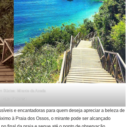
m Búzios: Mirante da Azeda
Foto: Pinterest
síveis e encantadoras para quem deseja apreciar a beleza de
óximo à Praia dos Ossos, o mirante pode ser alcançado
 no final da praia e segue até o ponto de observação.