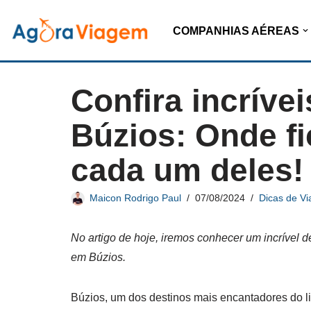
COMPANHIAS AÉREAS
Pular
para
o
Confira incríve
conteúdo
Búzios: Onde f
cada um deles!
Maicon Rodrigo Paul
07/08/2024
Dicas de V
No artigo de hoje, iremos conhecer um incrível d
em Búzios.
Búzios, um dos destinos mais encantadores do lit