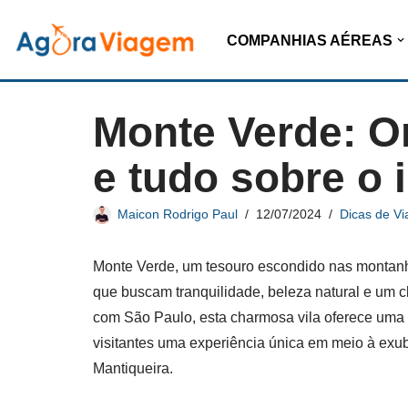
COMPANHIAS AÉREAS
Pular
para
o
Monte Verde: On
conteúdo
e tudo sobre o i
Maicon Rodrigo Paul
12/07/2024
Dicas de V
Monte Verde, um tesouro escondido nas montanha
que buscam tranquilidade, beleza natural e um c
com São Paulo, esta charmosa vila oferece uma 
visitantes uma experiência única em meio à exu
Mantiqueira.