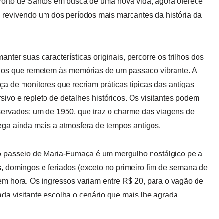
orto de Santos em busca de uma nova vida, agora oferece
o, revivendo um dos períodos mais marcantes da história da
nter suas características originais, percorre os trilhos dos
rios que remetem às memórias de um passado vibrante. A
ça de monitores que recriam práticas típicas das antigas
sivo e repleto de detalhes históricos. Os visitantes podem
ervados: um de 1950, que traz o charme das viagens de
ega ainda mais a atmosfera de tempos antigos.
 passeio de Maria-Fumaça é um mergulho nostálgico pela
, domingos e feriados (exceto no primeiro fim de semana de
em hora. Os ingressos variam entre R$ 20, para o vagão de
ada visitante escolha o cenário que mais lhe agrada.