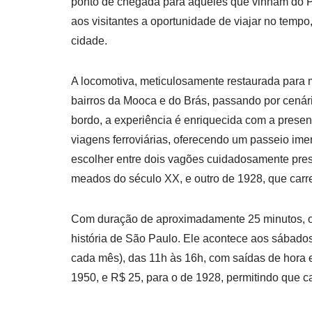
ponto de chegada para aqueles que vinham do P
aos visitantes a oportunidade de viajar no temp
cidade.
A locomotiva, meticulosamente restaurada para ma
bairros da Mooca e do Brás, passando por cená
bordo, a experiência é enriquecida com a presen
viagens ferroviárias, oferecendo um passeio imer
escolher entre dois vagões cuidadosamente pres
meados do século XX, e outro de 1928, que carr
Com duração de aproximadamente 25 minutos, o
história de São Paulo. Ele acontece aos sábados
cada mês), das 11h às 16h, com saídas de hora 
1950, e R$ 25, para o de 1928, permitindo que c