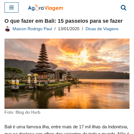
Pular
O que fazer em Bali: 15 passeios para se fazer
para
Maicon Rodrigo Paul
13/01/2025
Dicas de Viagens
o
conteúdo
Foto: Blog do Hurb
Bali é uma famosa ilha, entre mais de 17 mil ilhas da Indonésia,
que se destaca aos olhos dos viajantes de todo o mundo. Não é