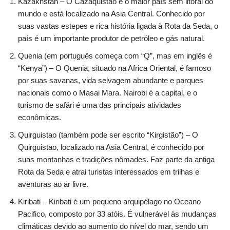
Kazakhstan – O Cazaquistao é o maior país sem litoral do
mundo e está localizado na Asia Central. Conhecido por
suas vastas estepes e rica história ligada à Rota da Seda, o
país é um importante produtor de petróleo e gás natural.
Quenia (em português começa com “Q”, mas em inglês é
“Kenya”) – O Quenia, situado na Africa Oriental, é famoso
por suas savanas, vida selvagem abundante e parques
nacionais como o Masai Mara. Nairobi é a capital, e o
turismo de safári é uma das principais atividades
econômicas.
Quirguistao (também pode ser escrito “Kirgistão”) – O
Quirguistao, localizado na Asia Central, é conhecido por
suas montanhas e tradições nômades. Faz parte da antiga
Rota da Seda e atrai turistas interessados em trilhas e
aventuras ao ar livre.
Kiribati – Kiribati é um pequeno arquipélago no Oceano
Pacifico, composto por 33 atóis. É vulnerável às mudanças
climáticas devido ao aumento do nível do mar, sendo um