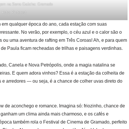
agem na Serra Gaúcha: Gramado
Foto: Pinterest
m em qualquer época do ano, cada estação com suas
ressante. No verão, por exemplo, o céu azul e o calor são o
s ou uma aventura de rafting em Três Coroas! Ah, e para quem
de Paula ficam recheadas de trilhas e paisagens verdinhas.
o, Canela e Nova Petrópolis, onde a magia natalina se
nteiras. E quem adora vinhos? Essa é a estação da colheita de
e arredores — ou seja, é a chance de colher uvas direto do
w de aconchego e romance. Imagina só: friozinho, chance de
a ganham um clima ainda mais charmoso, e os cafés e
sa época também rola o Festival de Cinema de Gramado, perfeito