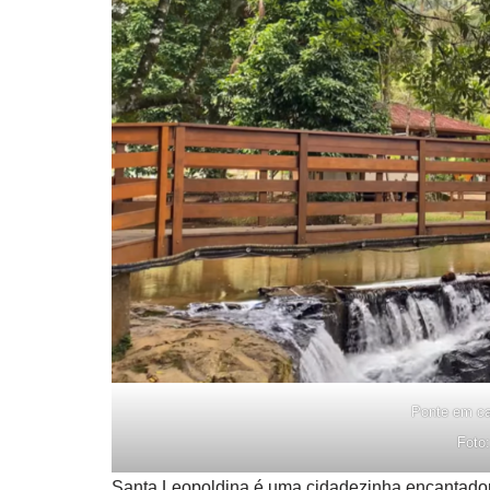
Ponte em ca
Foto
Santa Leopoldina é uma cidadezinha encantadora