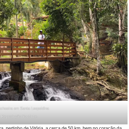
choeira em Santa Leopoldina
: Reprodução YouTube
, pertinho de Vitória, a cerca de 50 km, bem no coração da