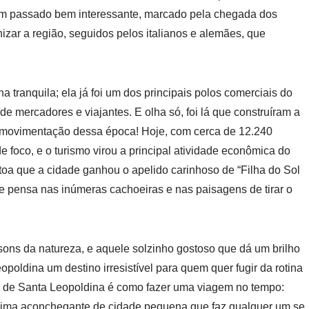
um passado bem interessante, marcado pela chegada dos
nizar a região, seguidos pelos italianos e alemães, que
tranquila; ela já foi um dos principais polos comerciais do
de mercadores e viajantes. E olha só, foi lá que construíram a
a movimentação dessa época! Hoje, com cerca de 12.240
foco, e o turismo virou a principal atividade econômica do
 toa que a cidade ganhou o apelido carinhoso de “Filha do Sol
e pensa nas inúmeras cachoeiras e nas paisagens de tirar o
sons da natureza, e aquele solzinho gostoso que dá um brilho
opoldina um destino irresistível para quem quer fugir da rotina
as de Santa Leopoldina é como fazer uma viagem no tempo:
 clima aconchegante de cidade pequena que faz qualquer um se