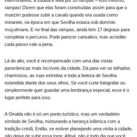
intermináveis, a subida é feita por 35 rampas – isso mesmo,
rampas! Dizem que elas foram construídas assim para que o
muezim pudesse subir a cavalo quando era usada como
minarete, na época em que Sevilha estava sob domínio
muçulmano. E no final das rampas, ainda tem 17 degraus para
completar o percurso. Pode parecer cansativo, mas acredite:
cada passo vale a pena.
Lá do alto, você é recompensado com uma das vistas
panorâmicas mais incríveis da cidade. Dá para ver os telhados
charmosos, as ruas estreitas e toda a beleza de Sevilha
estendida diante dos seus olhos. Se você curte fotografar ou
simplesmente quer guardar uma lembrança especial, esse é o
lugar perfeito para isso.
A Giralda não é só um ponto turístico, mas um verdadeiro
símbolo de Sevilha, misturando a herança islâmica com a
tradição cristã. Então, se estiver planejando uma visita à cidade,
não deixe de subir essa torre. Afinal, não é todo dia que você