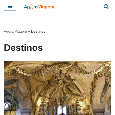
Pular
para
o
Agora Viagem
»
Destinos
conteúdo
Destinos