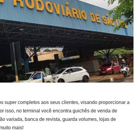
os super completos aos seus clientes, visando proporcionar a
or isso, no terminal você encontra guichês de venda de
ão variada, banca de revista, guarda volumes, lojas de
muito mais!