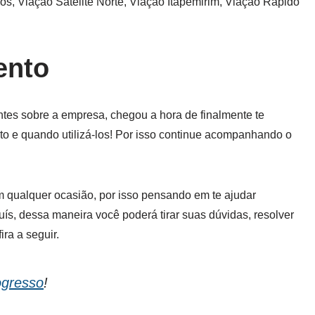
s, Viação Satélite Norte, Viação Itapemirim, Viação Rápido
ento
ntes sobre a empresa, chegou a hora de finalmente te
o e quando utilizá-los! Por isso continue acompanhando o
 qualquer ocasião, por isso pensando em te ajudar
s, dessa maneira você poderá tirar suas dúvidas, resolver
ra a seguir.
ogresso
!