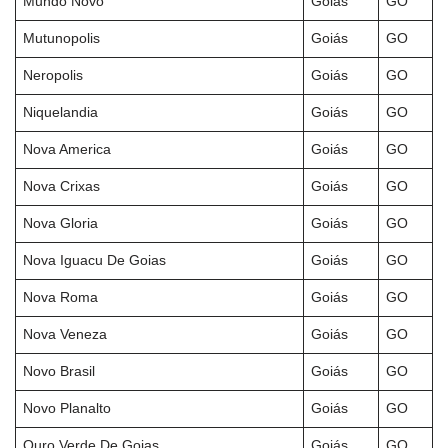
Mundo Novo
Goiás
GO
Mutunopolis
Goiás
GO
Neropolis
Goiás
GO
Niquelandia
Goiás
GO
Nova America
Goiás
GO
Nova Crixas
Goiás
GO
Nova Gloria
Goiás
GO
Nova Iguacu De Goias
Goiás
GO
Nova Roma
Goiás
GO
Nova Veneza
Goiás
GO
Novo Brasil
Goiás
GO
Novo Planalto
Goiás
GO
Ouro Verde De Goias
Goiás
GO