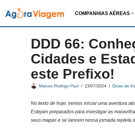
COMPANHIAS AÉREAS
Pular
para
o
DDD 66: Conheç
conteúdo
Cidades e Esta
este Prefixo!
Maicon Rodrigo Paul
23/07/2024
Dicas de V
No texto de hoje, iremos iniciar uma aventura a
Estejam preparados para investigar as maravilh
seus mapas e se lancem nessa jornada repleta 