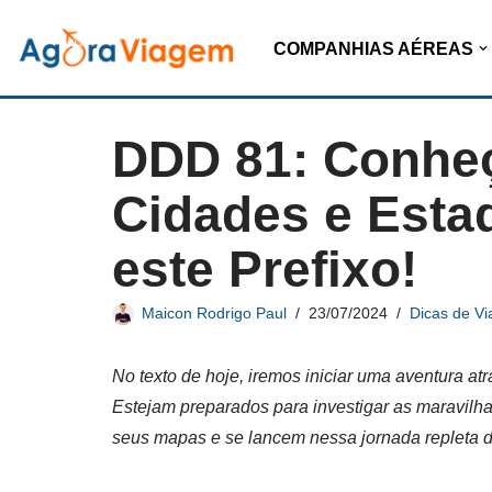
COMPANHIAS AÉREAS
Pular
para
o
DDD 81: Conheç
conteúdo
Cidades e Esta
este Prefixo!
Maicon Rodrigo Paul
23/07/2024
Dicas de V
No texto de hoje, iremos iniciar uma aventura a
Estejam preparados para investigar as maravilh
seus mapas e se lancem nessa jornada repleta 