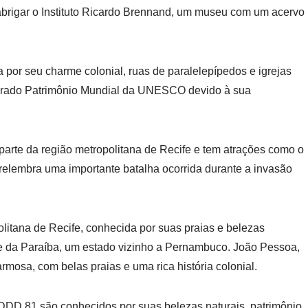
abrigar o Instituto Ricardo Brennand, um museu com um acervo
 por seu charme colonial, ruas de paralelepípedos e igrejas
siderado Patrimônio Mundial da UNESCO devido à sua
arte da região metropolitana de Recife e tem atrações como o
relembra uma importante batalha ocorrida durante a invasão
olitana de Recife, conhecida por suas praias e belezas
te da Paraíba, um estado vizinho a Pernambuco. João Pessoa,
rmosa, com belas praias e uma rica história colonial.
 DDD 81 são conhecidos por suas belezas naturais, patrimônio