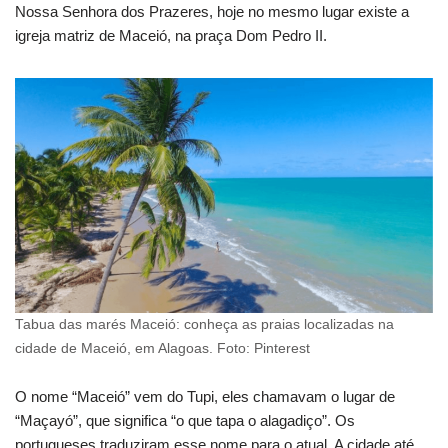
Nossa Senhora dos Prazeres, hoje no mesmo lugar existe a
igreja matriz de Maceió, na praça Dom Pedro II.
Tabua das marés Maceió: conheça as praias localizadas na
cidade de Maceió, em Alagoas. Foto: Pinterest
O nome “Maceió” vem do Tupi, eles chamavam o lugar de
“Maçayó”, que significa “o que tapa o alagadiço”. Os
portugueses traduziram esse nome para o atual. A cidade até