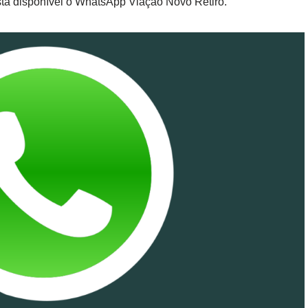
stá disponível o WhatsApp Viação Novo Retiro.